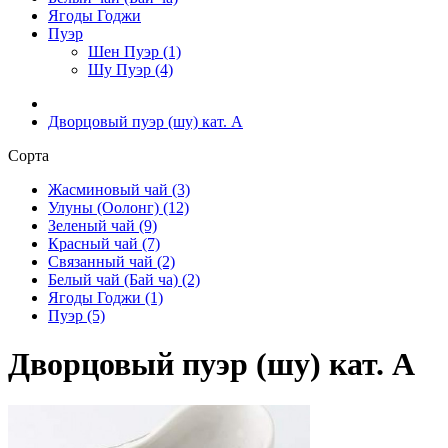
Ягоды Годжи
Пуэр
Шен Пуэр (1)
Шу Пуэр (4)
Дворцовый пуэр (шу) кат. A
Сорта
Жасминовый чай (3)
Улуны (Оолонг) (12)
Зеленый чай (9)
Красный чай (7)
Связанный чай (2)
Белый чай (Бай ча) (2)
Ягоды Годжи (1)
Пуэр (5)
Дворцовый пуэр (шу) кат. A