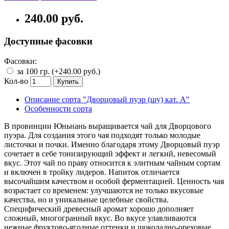
240.00 руб.
Доступные фасовки
Фасовки:
за 100 гр. (+240.00 руб.)
Кол-во
Купить
Описание сорта "Дворцовый пуэр (шу) кат. A"
Особенности сорта
В провинции Юньнань выращивается чай для Дворцового
пуэра. Для создания этого чая подходят только молодые
листочки и почки. Именно благодаря этому Дворцовый пуэр
сочетает в себе тонизирующий эффект и легкий, невесомый
вкус. Этот чай по праву относится к элитным чайным сортам
и включен в тройку лидеров. Напиток отличается
высочайшим качеством и особой ферментацией. Ценность чая
возрастает со временем: улучшаются не только вкусовые
качества, но и уникальные целебные свойства.
Специфический древесный аромат хорошо дополняет
сложный, многогранный вкус. Во вкусе улавливаются
нежные фруктово-ягодные оттенки и шоколадно-ореховые